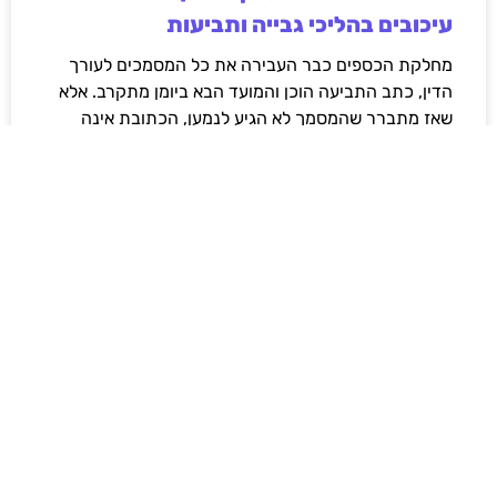
עיכובים בהליכי גבייה ותביעות
מחלקת הכספים כבר העבירה את כל המסמכים לעורך
הדין, כתב התביעה הוכן והמועד הבא ביומן מתקרב. אלא
שאז מתברר שהמסמך לא הגיע לנמען, הכתובת אינה
מעודכנת או שאישור המסירה אינו כולל את הפרטים
הדרושים.
לקריאת המאמר »