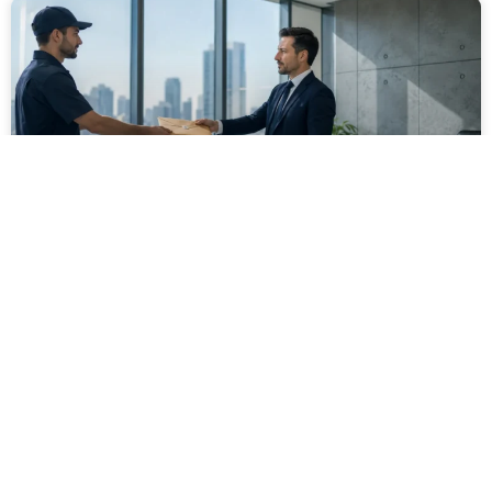
מסירה משפטית לעסקים: איך מונעים
עיכובים בהליכי גבייה ותביעות
מחלקת הכספים כבר העבירה את כל המסמכים לעורך
הדין, כתב התביעה הוכן והמועד הבא ביומן מתקרב. אלא
שאז מתברר שהמסמך לא הגיע לנמען, הכתובת אינה
מעודכנת או שאישור המסירה אינו כולל את הפרטים
הדרושים.
לקריאת המאמר »