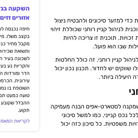
אזורים זזים
כדי למזער סיכונים ולהבטיח ניצול
ת לניהול קניין רוחני שכוללת זיהוי
בקצב משלו. מי
זכויות. תוכנית זו צריכה להיות
מקבל מחיר כני
ת שבו הוא פועל.
ותשואת שכירות
לשכונה בעיר הז
הול קניין רוחני. זה כולל החלטות
והקריות נע בע
ו שווקים יש לחדור. תכנון נכון יכול
הדר ומורדות ה
 היעילה ביותר.
עירונית. הכרמל
השוטפת בו נמוכ
ני
טועה כמעט תמי
ההבדל שקובע א
 שמקנה לסטארט-אפים הבנה מעמיקה
תקוע.
כל נכס קנייני, כמו למשל סיכוני
לקריאת המאמר
יות משפטיות. כל סיכון כזה יכול