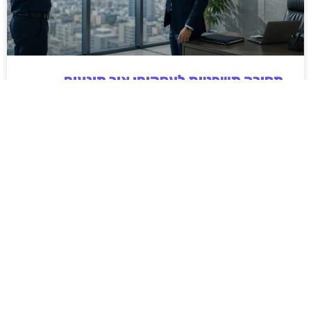
מסירה משפטית לעסקים: איך מונעים
עיכובים בהליכי גבייה ותביעות
מחלקת הכספים כבר העבירה את כל המסמכים לעורך
הדין, כתב התביעה הוכן והמועד הבא ביומן מתקרב. אלא
שאז מתברר שהמסמך לא הגיע לנמען, הכתובת אינה
מעודכנת או שאישור המסירה אינו כולל את הפרטים
הדרושים.
לקריאת המאמר »