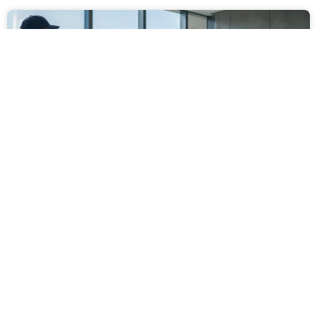
מסירה משפטית לעסקים: איך מונעים
עיכובים בהליכי גבייה ותביעות
מחלקת הכספים כבר העבירה את כל המסמכים לעורך
הדין, כתב התביעה הוכן והמועד הבא ביומן מתקרב. אלא
שאז מתברר שהמסמך לא הגיע לנמען, הכתובת אינה
מעודכנת או שאישור המסירה אינו כולל את הפרטים
הדרושים.