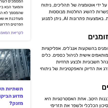
המסמכים לעורך
המזומנים על ידי אוטומציה של תהליכים, ניתוח
והמועד הבא בי
מאפשרות להשיג החלטות מבוססות
שהמסמך לא הגי
נתונים, ובכך להקטין את הסיכון ולשפר את ביצועי ההשקעות. באמצעות פתרונות AI, ניתן למנוע
מעודכנת או שאי
הפרטים הדרושי
לקריאת המאמר
ומנים
ומנים בהשקעות אנג'לים. אפליקציות
Zoho B מציעות פתרונות מותאמים אישית לניהול כספים. כלים
הל חשבוניות ולבצע תחזיות
ך כלים אלו יכול לשדרג את הדיוק והאפקטיביות של ניתוחי
ם
תשתיות תעש
מדוע הביקו
כננות היטב. אחת האסטרטגיות היא
מזנק?
יכון הכלכלי ולשפר את תזרימי