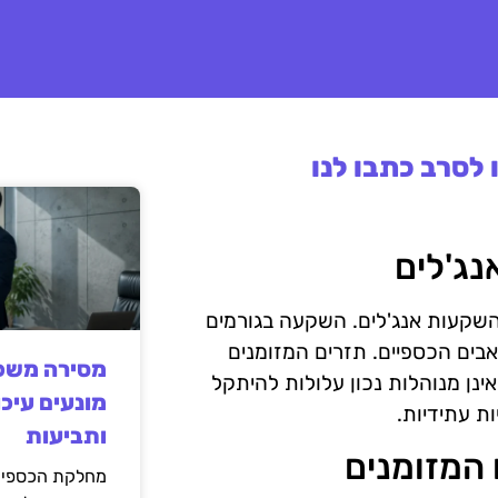
לסרב כתבו לנו
נג'לים
השקעות אנג'לים. השקעה בגורמים
בים הכספיים. תזרים המזומנים
מסירה משפט
נן מנוהלות נכון עלולות להיתקל
מונעים עיכו
ת עתידיות.
ותביעות
מחלקת הכספים