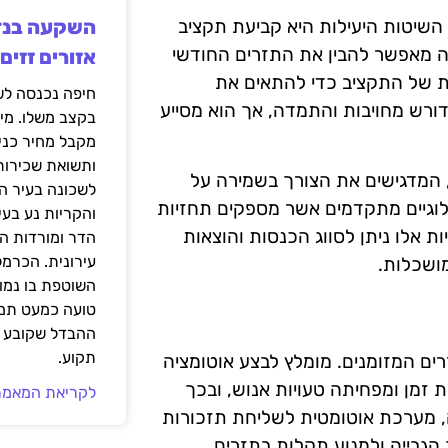
השיטות היעילות היא קביעת תקציב
ה מאפשר להבין את התזרים החודשי
אזורים זזים
יות של התקציב כדי להתאים את
דורש מחויבות והתמדה, אך הוא מסייע
בקצב משלו. מי
מקבל מחיר כני
ותשואת שכירות
, המדגישים את הצורך בשמירה על
לשכונה בעיר הז
נולוגיים מתקדמים אשר מספקים תחזיות
והקריות נע בע
 אלו ניתן לסווג הכנסות והוצאות
הדר ומורדות ה
עירונית. הכרמל
ושכלות.
השוטפת בו נמוכ
טועה כמעט תמי
ההבדל שקובע א
תקוע.
רים המזומנים. מומלץ לבצע אוטומציה
ת זמן ומפחיתה טעויות אנוש, ובכך
לקריאת המאמר
 מערכת אוטומטית לשליחת תזכורות
גבייה ולמנוע תקלות בתזרים