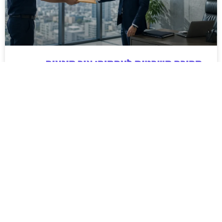
מסירה משפטית לעסקים: איך מונעים
עיכובים בהליכי גבייה ותביעות
מחלקת הכספים כבר העבירה את כל המסמכים לעורך
הדין, כתב התביעה הוכן והמועד הבא ביומן מתקרב. אלא
שאז מתברר שהמסמך לא הגיע לנמען, הכתובת אינה
מעודכנת או שאישור המסירה אינו כולל את הפרטים
הדרושים.
לקריאת המאמר »