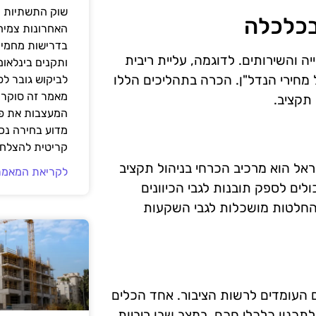
שוק התשתיות ה
בכלכלה
האחרונות צמיח
בדרישות מחמירו
 והשירותים. לדוגמה, עליית ריבית
ותקנים בינלאומ
 מחירי הנדל"ן. הכרה בתהליכים הללו
לביקוש גובר ל
מאמר זה סוקר 
תקציב.
המעצבות את פנ
מדוע בחירה נכ
קריטית להצלחת
ראל הוא מרכיב הכרחי בניהול תקציב
לקריאת המאמר
ולים לספק תובנות לגבי הכיוונים
 החלטות מושכלות לגבי השקעות
 העומדים לרשות הציבור. אחד הכלים
תכנון כלכלי חכם. במצב שבו ריביות