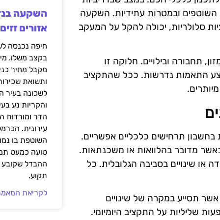
 השוטפים ובמטרות עתידיות. השקעה
יות סלולריות, יכולה להקל על המעקב
אזורים זזים
בקצב משלו. מי
ון, תחבורה ובילויים. חלוקה זו
מקבל מחיר כני
צע התאמות נדרשות. ככל שהתקציב
ותשואת שכירות
מיותרים.
לשכונה בעיר הז
והקריות נע בע
ים
הדר ומורדות ה
עירונית. הכרמל
בחשבון תרחישים כלכליים אפשריים.
השוטפת בו נמוכ
 כאשר מדובר בהלוואות או משכנתאות.
טועה כמעט תמי
דה או שינויים בסביבה הגלובלית. כל
ההבדל שקובע א
תקוע.
לקריאת המאמר
 אשר תסייע במקרה של שינויים
ות שליליות על התקציב היומיומי.