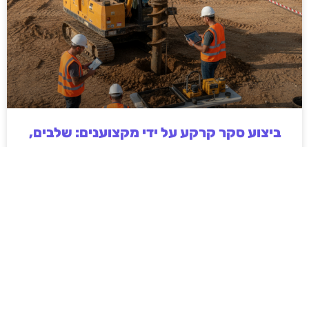
ביצוע סקר קרקע על ידי מקצוענים: שלבים,
בדיקות ועמידה בתקנים
ביצוע סקר קרקע על ידי מקצוענים הוא שלב חיוני בכל
פרויקט בנייה, תשתיות או פיתוח חקלאי. המאמר מפרט
את השלבים המרכזיים בסקר, סוגי הבדיקות המקובלות,
חשיבות עמידה בתקנים ישראליים והשלכות של תכנון ללא
נתוני קרקע אמינים. בנוסף מוסבר כיצד בחירה בגורם
מקצועי מנוסה תורמת לצמצום סיכונים הנדסיים,
סביבתיים וכלכליים, וליצירת תשתית יציבה ובטוחה לטווח
ארוך.