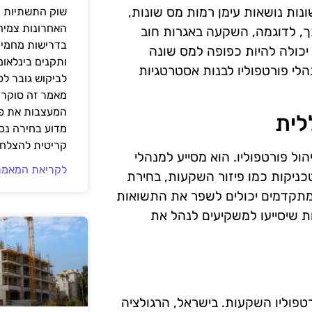
נות נושאות עימן רמות מס שונות,
שוק התשתיות ה
האחרונות צמיח
ך, לדוגמה, השקעה באגרות חוב
בדרישות מחמירו
יכולה להיות כפופה למס שונה
ותקנים בינלאומ
לי פורטפוליו לבנות אסטרטגיות
לביקוש גובר ל
מאמר זה סוקר 
המעצבות את פנ
לית
מדוע בחירה נכ
קריטית להצלחת
ל פורטפוליו. הוא מסייע למנהלי
לקריאת המאמר
ניקות כמו פיזור השקעות, בחירת
מתקדמים יכולים לשפר את התשואות
ת שיסייעו למשקיעים לנהל את
רטפוליו השקעות. בישראל, הרגולציה