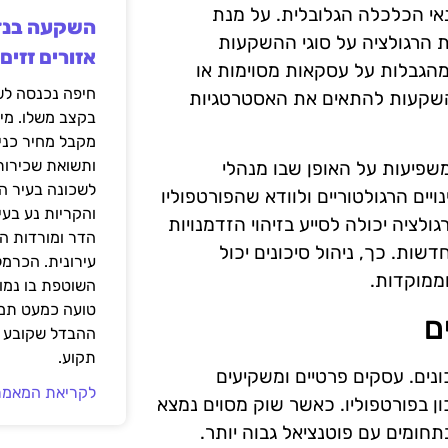
אי הכלכלה הגלובלית. על מנת
 הרגולציה על סוגי ההשקעות
אזורים זזים
מהגבלות על עסקאות מסוימות או
 השקעות להתאים את האסטרטגיות
בקצב משלו. מי
מקבל מחיר כני
ותשואת שכירות
משפיעות על האופן שבו מנהלי
לשכונה בעיר הז
ם הרגולטוריים ולוודא שהפורטפוליו
והקריות נע בע
ציה יכולה לסייע בזיהוי הזדמנויות
הדר ומורדות ה
שות. כך, ניהול סיכונים יכול
עירונית. הכרמל
ממוקדות.
השוטפת בו נמוכ
טועה כמעט תמי
ם
ההבדל שקובע א
תקוע.
נים. עסקים פרטיים ומשקיעים
לקריאת המאמר
 בפורטפוליו. כאשר שוק מסוים נמצא
חומים עם פוטנציאל גבוה יותר.