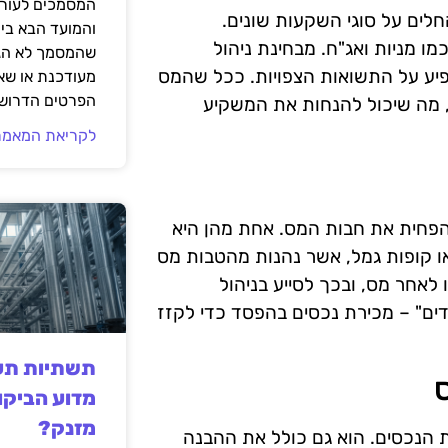
המסמכים לעורך
ים על סוגי השקעות שונים.
והמועד הבא בי
מו מניות ואג"ח. מבחינת ניהול
שהמסמך לא הגי
שפיע על התשואות הצפויות. ככל שהמס
מעודכנת או שאי
הפרטים הדרושי
, מה שיכול להנחות את המשקיע
לקריאת המאמר
הפחית את חבות המס. אחת מהן היא
ו קופות גמל, אשר נהנות מהטבות מס
לאחר מס, ובכך לסייע בניהול
דים" – מכירת נכסים בהפסד כדי לקזז
תשתיות תעש
ס
מדוע הביקו
מזנק?
רת הנכסים. הוא גם כולל את ההבנה