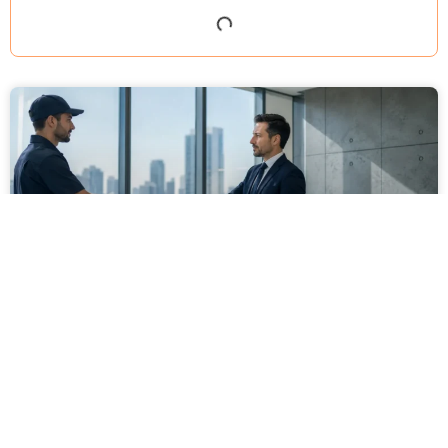
מסירה משפטית לעסקים: איך מונעים
עיכובים בהליכי גבייה ותביעות
מחלקת הכספים כבר העבירה את כל המסמכים לעורך
הדין, כתב התביעה הוכן והמועד הבא ביומן מתקרב. אלא