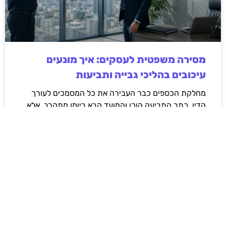
מסירה משפטית לעסקים: איך מונעים
עיכובים בהליכי גבייה ותביעות
מחלקת הכספים כבר העבירה את כל המסמכים לעורך
הדין, כתב התביעה הוכן והמועד הבא ביומן מתקרב. אלא
שאז מתברר שהמסמך לא הגיע לנמען, הכתובת אינה
מעודכנת או שאישור המסירה אינו כולל את הפרטים
הדרושים.
לקריאת המאמר »