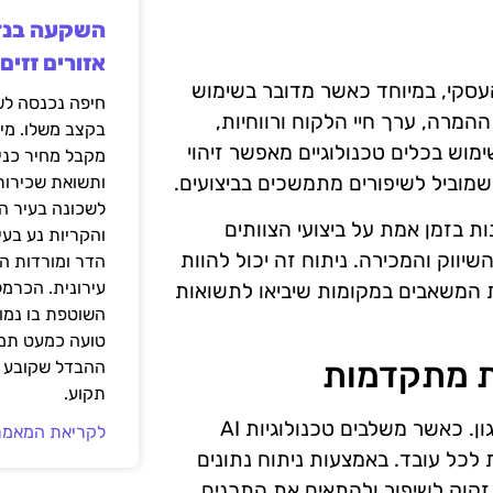
אזורים זזים
עסקי, במיוחד כאשר מדובר בשימוש
 AI. ניתוח מדדי KPI, כמו שיעור ההמרה, ערך חיי הלקוח ורווחיות,
בקצב משלו. מי
וש בכלים טכנולוגיים מאפשר זיהוי
מקבל מחיר כני
מוביל לשיפורים מתמשכים בביצועים.
ותשואת שכירות
לשכונה בעיר הז
ת בזמן אמת על ביצועי הצוותים
והקריות נע בע
ווק והמכירה. ניתוח זה יכול להוות
הדר ומורדות ה
עירונית. הכרמל
ת המשאבים במקומות שיביאו לתשואות
השוטפת בו נמוכ
טועה כמעט תמי
ות מתקדמות
ההבדל שקובע א
תקוע.
הדרכת צוותי מכירות היא מרכיב מכריע בהצלחה של כל ארגון. כאשר משלבים טכנולוגיות AI
לקריאת המאמר
 לכל עובד. באמצעות ניתוח נתונים
זקוק לשיפור ולהתאים את התכנים