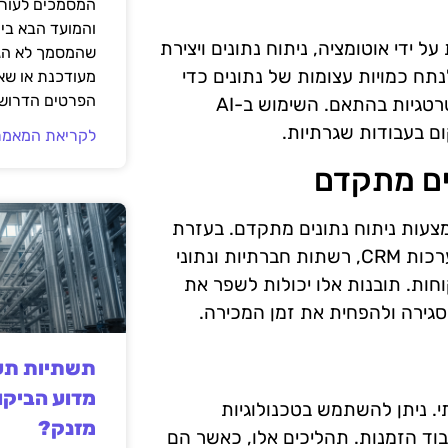
המסמכים לעורך
והמועד הבא בי
ירות על ידי אוטומציה, ניתוח נתונים ויצירת
שהמסמך לא הגי
נתח כמויות עצומות של נתונים כדי
מעודכנת או שאי
הפרטים הדרושי
לזהות מגמות, לחזות התנהגות לקוחות ולהתאים את האסטרטגיות בהתאם. השימוש ב-AI
 בעבודות שגרתיות.
לקריאת המאמר
מדדי KPI במכירות היא באמצעות ניתוח נתונים מתקדם. בעזרת
כלים מבוססי AI, ניתן לנתח נתונים ממקורות שונים, כמו מערכות CRM, רשתות חברתיות ונתוני
חות. תובנות אלו יכולות לשפר את
גירה ולהפחית את זמן המכירה.
תשתיות תעש
מדוע הביקו
ק תפקיד משמעותי. ניתן להשתמש בטכנולוגיות
מזנק?
יבוד הזמנות. תהליכים אלו, כאשר הם