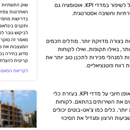
מנוהלים בצורה אוטומטית, חוסכים זמן ומשאבים, מה שמוביל לשיפור במדדי KPI. אוטומציה גם
שוק התשתיות ה
האחרונות צמיח
תיות וחשיבה אסטרטגית.
בדרישות מחמירו
ותקנים בינלאומ
לביקוש גובר ל
מאמר זה סוקר 
יות במכירות בצורה מדויקת יותר. מודלים חכמים
המעצבות את פנ
ותר, באילו תקופות, ואילו לקוחות
מדוע בחירה נכ
עות למנהלי מכירות לתכנן טוב יותר את
קריטית להצלחת
רווח פוטנציאליים.
לקריאת המאמר
שיפור חווית הלקוח הוא עוד אספקט שבו AI יכול להשפיע באופן חיובי על מדדי KPI. בעזרת כלי
תאים את השירותים בהתאם. לקוחות
ותר. כלים כמו צ'אט-בוטים יכולים
עות הרצון ומגדיל את הסיכוי