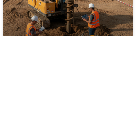
ביצוע סקר קרקע על ידי מקצוענים: שלבים,
בדיקות ועמידה בתקנים
ביצוע סקר קרקע על ידי מקצוענים הוא שלב חיוני בכל
פרויקט בנייה, תשתיות או פיתוח חקלאי. המאמר מפרט
את השלבים המרכזיים בסקר, סוגי הבדיקות המקובלות,
חשיבות עמידה בתקנים ישראליים והשלכות של תכנון ללא
נתוני קרקע אמינים. בנוסף מוסבר כיצד בחירה בגורם
מקצועי מנוסה תורמת לצמצום סיכונים הנדסיים,
סביבתיים וכלכליים, וליצירת תשתית יציבה ובטוחה לטווח
ארוך.