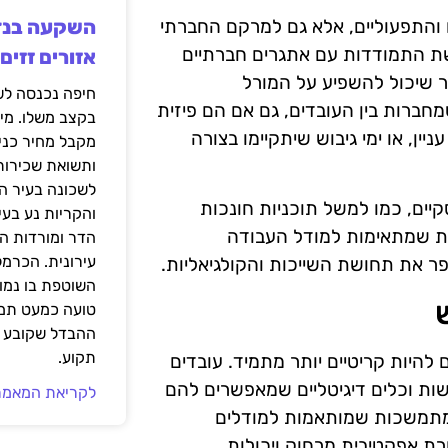
 והתפעוליים, אלא גם למרקם החברתי
שת התמודדות עם אתגרים חברתיים
אזורים זזים
ר שיכול להשפיע על המורל
שמחברות בין העובדים, גם אם הם פיזית
בקצב משלו. מי
יין, או ימי גיבוש שיתקיימו בצורה
מקבל מחיר כני
ותשואת שכירות
לשכונה בעיר הז
יים, כמו למשל תוכניות חונכות
והקריות נע בע
יות שמתאימות למודל העבודה
הדר ומורדות ה
עירונית. הכרמל
פר את תחושת השייכות והקולגיאליות.
השוטפת בו נמוכ
טועה כמעט תמי
ההבדל שקובע א
תקוע.
להיות קריטיים יותר מתמיד. עובדים
ות וכלים דיגיטליים שמאפשרים להם
לקריאת המאמר
 מתמשכות שמותאמות למודלים
רת אפקטיבית מרחוק ויכולות