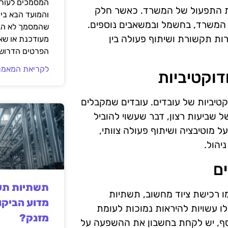
המסמכים לעורך
ות התפעול של המשרד. כאשר חלק
והמועד הבא בי
 המשרד, בחשמל ובמשאבים נוספים.
שהמסמך לא הגי
ות תקשורת ושיתוף פעולה בין
מעודכנת או שאי
הפרטים הדרושי
לקריאת המאמר
וקטיביות
טיביות של עובדים. עובדים שמקבלים
 שביעות רצון, דבר שעשוי להוביל
ל מוטיבציה ושיתוף פעולה צוותי,
יהול.
ם
תשתיות תעש
מו רכישת ציוד מחשוב, תשתיות
מדוע הביקו
לו עשויות להיראות נמוכות לעומת
מזנק?
וסף, יש לקחת בחשבון את ההשפעה על