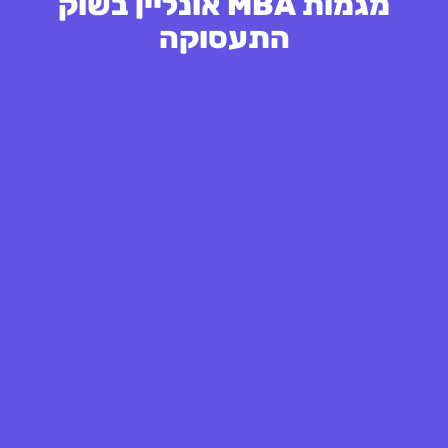
מגמות MBA אונליין בשוק
התעסוקה