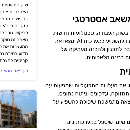
שוק התשתיות ה
האחרונות צמיח
משאב אסטרטגי
בדרישות מחמירו
ותקנים בינלאומ
בשוק העבודה. טכנולוגיות חדשות
לביקוש גובר ל
מאמר זה סוקר 
ימשיכו להתפתח, והעלויות ימשיכו להשתנות. ארגונים שיבחרו להשקיע במערכות AI ימצאו את
המעצבות את פנ
בה לתכנון ולהבנה מעמיקה של
מדוע בחירה נכ
ת בבינה מלאכותית.
קריטית להצלחת
ית
לקריאת המאמר
ן את העלויות התפעוליות שמגיעות עם
חזוקה, עדכונים וניתוח נתונים.
וצאה מתמשכת שיכולה להשפיע על
 מיומן שיטפל במערכות בינה