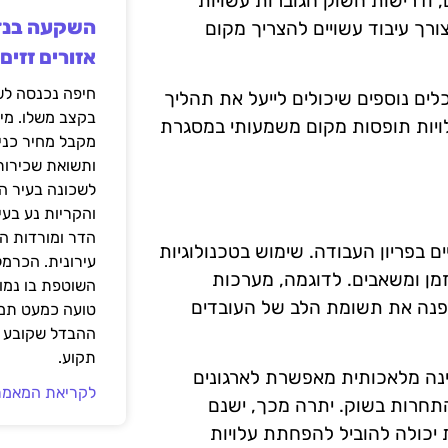
, ודרישות השוק הגוברות עשויות
ורך עיבוד עשויים להצריך מקום
אזורים זזים
ים נוספים שיכולים לייעל את תהליך
בקצב משלו. מי
לויות תופסות מקום משמעותי במסגרת
מקבל מחיר כני
ותשואת שכירות
לשכונה בעיר הז
והקריות נע בע
הדר ומורדות ה
 בפריון העבודה. שימוש בטכנולוגיות
עירונית. הכרמל
מן ומשאבים. לדוגמה, מערכות
השוטפת בו נמוכ
מפנה את תשומת הלב של העובדים
טועה כמעט תמי
ההבדל שקובע א
תקוע.
ינה מלאכותית מאפשרת לארגונים
לקריאת המאמר
התחרות בשוק. יתרה מכך, ישנם
יכולה להוביל להפחתת עלויות