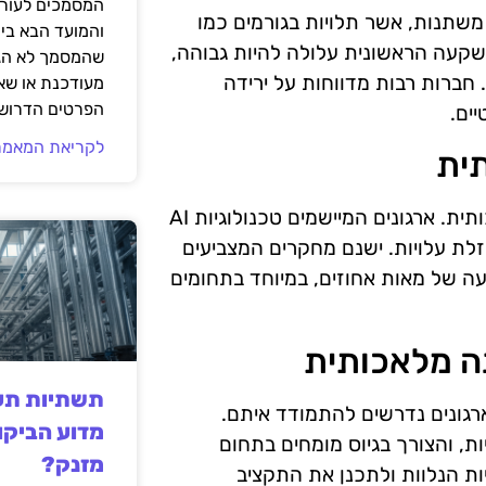
המסמכים לעורך
משתנות, אשר תלויות בגורמים כמו
והמועד הבא בי
השקעה הראשונית עלולה להיות גבוהה,
שהמסמך לא הגי
 חברות רבות מדווחות על ירידה
מעודכנת או שאי
הפרטים הדרושי
ים.
לקריאת המאמר
חשוב להבין את ההחזרים האפשריים מהשקעה בבינה מלאכותית. ארגונים המיישמים טכנולוגיות AI
זלת עלויות. ישנם מחקרים המצביעים
 של מאות אחוזים, במיוחד בתחומים
ה מלאכותית
תשתיות תעש
רגונים נדרשים להתמודד איתם.
מדוע הביקו
ת, והצורך בגיוס מומחים בתחום
מזנק?
ות הנלוות ולתכנן את התקציב