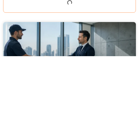
מסירה משפטית לעסקים: איך מונעים
עיכובים בהליכי גבייה ותביעות
מחלקת הכספים כבר העבירה את כל המסמכים לעורך
הדין, כתב התביעה הוכן והמועד הבא ביומן מתקרב. אלא
שאז מתברר שהמסמך לא הגיע לנמען, הכתובת אינה