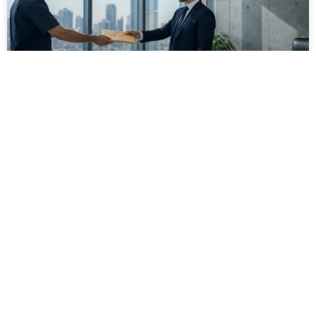
מסירה משפטית לעסקים: איך מונעים
עיכובים בהליכי גבייה ותביעות
מחלקת הכספים כבר העבירה את כל המסמכים לעורך
הדין, כתב התביעה הוכן והמועד הבא ביומן מתקרב. אלא
שאז מתברר שהמסמך לא הגיע לנמען, הכתובת אינה
מעודכנת או שאישור המסירה אינו כולל את הפרטים
הדרושים.
לקריאת המאמר »