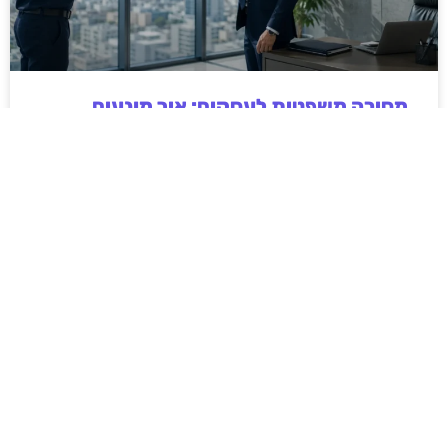
מסירה משפטית לעסקים: איך מונעים
עיכובים בהליכי גבייה ותביעות
מחלקת הכספים כבר העבירה את כל המסמכים לעורך
הדין, כתב התביעה הוכן והמועד הבא ביומן מתקרב. אלא
שאז מתברר שהמסמך לא הגיע לנמען, הכתובת אינה
מעודכנת או שאישור המסירה אינו כולל את הפרטים
הדרושים.
לקריאת המאמר »