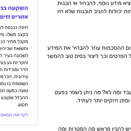
יא מידע נוסף, להבהיר אי הבנות
ת יכולות להניב תובנות שלא היו
אזורים זזים
בקצב משלו. מי
מקבל מחיר כני
ום ההסכמות עוזר להבהיר את המידע
ותשואת שכירות
ל הפרטים וכך ליצור בסיס טוב להמשך
לשכונה בעיר הז
והקריות נע בע
הדר ומורדות ה
עירונית. הכרמל
השוטפת בו נמוכ
טועה כמעט תמי
בד ומה לא? מה ניתן לשפר בפעם
ההבדל שקובע א
מתן חזקים יותר לעתיד.
תקוע.
לקריאת המאמר
יש להבין מראש מה המטרות ומה