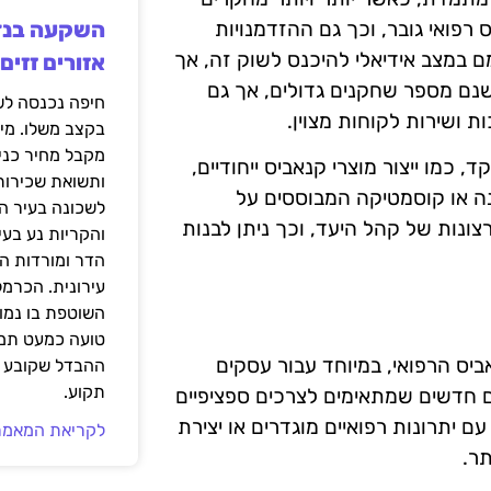
רפואי גובר, וכך גם ההזדמנויות
ם במצב אידיאלי להיכנס לשוק זה, אך
אזורים זזים
נם מספר שחקנים גדולים, אך גם
ת ושירות לקוחות מצוין.
בקצב משלו. מי
מקבל מחיר כני
כמו ייצור מוצרי קנאביס ייחודיים,
ותשואת שכירות
זונה או קוסמטיקה המבוססים על
לשכונה בעיר הז
ונות של קהל היעד, וכך ניתן לבנות
והקריות נע בע
הדר ומורדות ה
עירונית. הכרמל
השוטפת בו נמוכ
טועה כמעט תמי
יס הרפואי, במיוחד עבור עסקים
ההבדל שקובע א
תקוע.
ם חדשים שמתאימים לצרכים ספציפיים
ם יתרונות רפואיים מוגדרים או יצירת
לקריאת המאמר
תר.