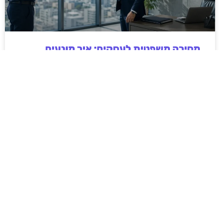
מסירה משפטית לעסקים: איך מונעים
עיכובים בהליכי גבייה ותביעות
מחלקת הכספים כבר העבירה את כל המסמכים לעורך
הדין, כתב התביעה הוכן והמועד הבא ביומן מתקרב. אלא
שאז מתברר שהמסמך לא הגיע לנמען, הכתובת אינה
מעודכנת או שאישור המסירה אינו כולל את הפרטים
הדרושים.
לקריאת המאמר »