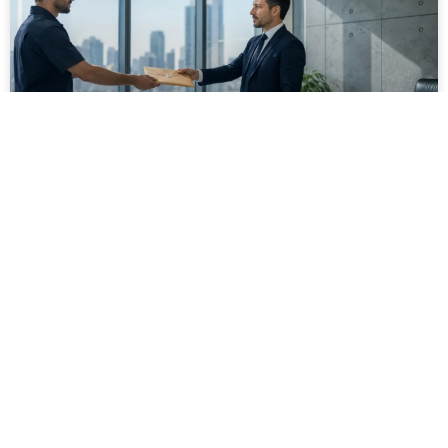
מסירה משפטית לעסקים: איך מונעים
עיכובים בהליכי גבייה ותביעות
מחלקת הכספים כבר העבירה את כל המסמכים לעורך
הדין, כתב התביעה הוכן והמועד הבא ביומן מתקרב. אלא
שאז מתברר שהמסמך לא הגיע לנמען, הכתובת אינה
מעודכנת או שאישור המסירה אינו כולל את הפרטים
הדרושים.
לקריאת המאמר »