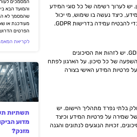
המסמכים לעורך
. יש לערוך רשימה של כל סוגי המידע
והמועד הבא בי
ידע, כיצד נעשה בו שימוש, מי יכול
שהמסמך לא הגי
 להבטיח עמידה בדרישות GDPR.
מעודכנת או שאי
הפרטים הדרושי
לקריאת המאמר
ביצוע הערכת סיכונים הוא צעד קרדינלי בהכנה לתקנות GDPR. יש לזהות את הסיכונים
השפעה של כל סיכון. על הארגון לפתח
על פרטיות המידע האישי בצורה
 בנושא פרטיות המידע ותקנות GDPR היא חלק בלתי נפרד מתהליך היישום. יש
תשתיות תעש
ל שמירה על פרטיות המידע וכיצד
מדוע הביקו
ונים, זכויות הנוגעים לנתונים והגנה
מזנק?