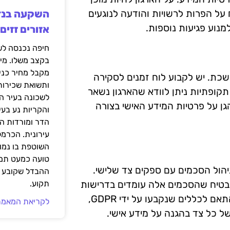
מיידי לכל אירוע שמפר את תקנות GDPR. דיווח על הפרות לרשויות והודעה לנוגעים
מנוע פגיעות נוספות.
אזורים זזים
בקצב משלו. מי
מקבל מחיר כני
ישה מתמשכת. יש לקבוע לוח זמנים לסקירה
ותשואת שכירות
תקופתיות ניתן לוודא שהארגון נשאר
לשכונה בעיר הז
גן על פרטיות המידע האישי בצורה
והקריות נע בע
הדר ומורדות ה
עירונית. הכרמל
השוטפת בו נמוכ
טועה כמעט תמי
 הקריטיים של הכנות לתקנות GDPR הוא ניהול הסכמים עם ספקים צד שלישי.
ההבדל שקובע א
להבטיח שהסכמים אלה עומדים בדרישות
תקוע.
התקנות. חשוב לקבוע אם הספקים מעבדים את הנתונים בהתאם לכללים שנקבעו על ידי GDPR,
לקריאת המאמר
 כל צד בהגנה על מידע אישי.