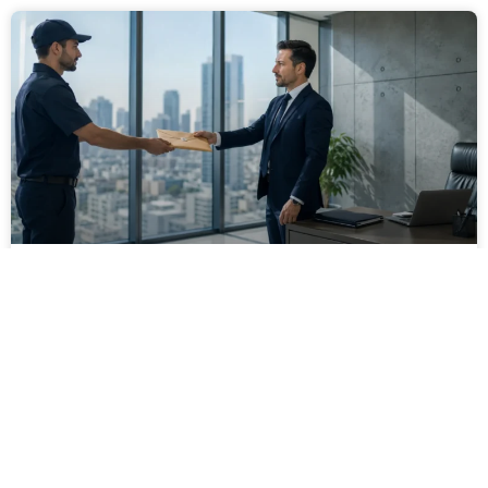
מסירה משפטית לעסקים: איך מונעים
עיכובים בהליכי גבייה ותביעות
מחלקת הכספים כבר העבירה את כל המסמכים לעורך
הדין, כתב התביעה הוכן והמועד הבא ביומן מתקרב. אלא
שאז מתברר שהמסמך לא הגיע לנמען, הכתובת אינה
מעודכנת או שאישור המסירה אינו כולל את הפרטים
הדרושים.