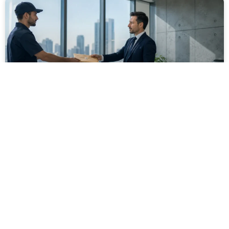
מסירה משפטית לעסקים: איך מונעים
עיכובים בהליכי גבייה ותביעות
מחלקת הכספים כבר העבירה את כל המסמכים לעורך
הדין, כתב התביעה הוכן והמועד הבא ביומן מתקרב. אלא
שאז מתברר שהמסמך לא הגיע לנמען, הכתובת אינה
מעודכנת או שאישור המסירה אינו כולל את הפרטים
הדרושים.
לקריאת המאמר »