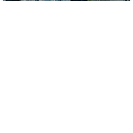
מסירה משפטית לעסקים: איך מונעים
עיכובים בהליכי גבייה ותביעות
מחלקת הכספים כבר העבירה את כל המסמכים לעורך
הדין, כתב התביעה הוכן והמועד הבא ביומן מתקרב. אלא
שאז מתברר שהמסמך לא הגיע לנמען, הכתובת אינה
מעודכנת או שאישור המסירה אינו כולל את הפרטים
הדרושים.
לקריאת המאמר »