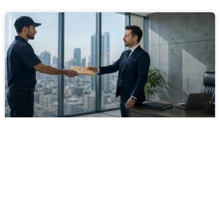
מסירה משפטית לעסקים: איך מונעים
עיכובים בהליכי גבייה ותביעות
מחלקת הכספים כבר העבירה את כל המסמכים לעורך
הדין, כתב התביעה הוכן והמועד הבא ביומן מתקרב. אלא
שאז מתברר שהמסמך לא הגיע לנמען, הכתובת אינה
מעודכנת או שאישור המסירה אינו כולל את הפרטים
הדרושים.