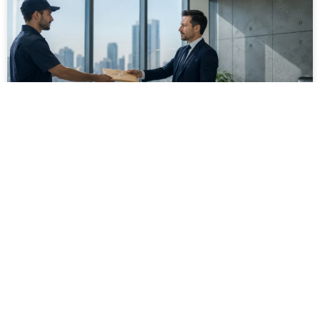
מסירה משפטית לעסקים: איך מונעים
עיכובים בהליכי גבייה ותביעות
מחלקת הכספים כבר העבירה את כל המסמכים לעורך
הדין, כתב התביעה הוכן והמועד הבא ביומן מתקרב. אלא
שאז מתברר שהמסמך לא הגיע לנמען, הכתובת אינה
מעודכנת או שאישור המסירה אינו כולל את הפרטים
הדרושים.
לקריאת המאמר »