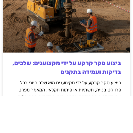
ביצוע סקר קרקע על ידי מקצוענים: שלבים,
בדיקות ועמידה בתקנים
ביצוע סקר קרקע על ידי מקצוענים הוא שלב חיוני בכל
פרויקט בנייה, תשתיות או פיתוח חקלאי. המאמר מפרט
את השלבים המרכזיים בסקר, סוגי הבדיקות המקובלות,
חשיבות עמידה בתקנים ישראליים והשלכות של תכנון ללא
נתוני קרקע אמינים. בנוסף מוסבר כיצד בחירה בגורם
מקצועי מנוסה תורמת לצמצום סיכונים הנדסיים,
סביבתיים וכלכליים, וליצירת תשתית יציבה ובטוחה לטווח
ארוך.