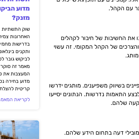
תר עם הקהל.
מדוע הביקו
מזנק?
שוק התשתיות ה
האחרונות צמיח
 יבינו את החשיבות של חיבור לקהלים
בדרישות מחמירו
והצרכים של הקהל המקומי. זה עשוי
ותקנים בינלאומ
מותג.
לביקוש גובר ל
מאמר זה סוקר 
המעצבות את פנ
מדוע בחירה נכ
נים בשיווק משפיענים. מותגים ידרשו
קריטית להצלחת
בצע התאמות נדרשות. הנתונים יסייעו
לקריאת המאמר
קעה שלהם.
ם ומובילי דעה בתחום הידע שלהם.