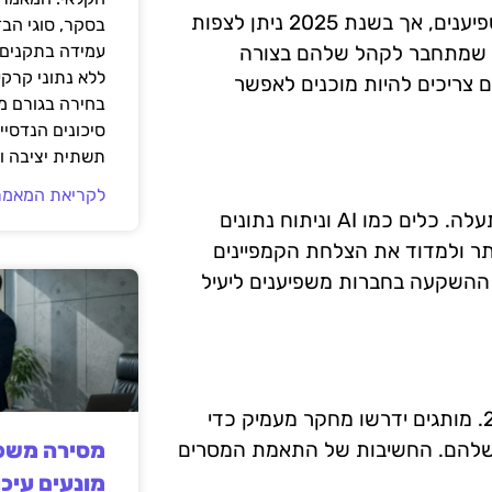
תוכן ממומן ימשיך להיות חלק מרכזי באסטרטגיות שיווק משפיענים, אך בשנת 2025 ניתן לצפות
בסקר, סוגי הב
וכן שמתחבר לקהל שלהם בצורה
עמידה בתקנים 
ללא נתוני קרקע
ם צריכים להיות מוכנים לאפשר
בחירה בגורם מ
סיכונים הנדסיים
תשתית יציבה וב
לקריאת המאמר
בשנים הקרובות, השפעת הטכנולוגיה על שיווק משפיענים תעלה. כלים כמו AI וניתוח נתונים
תר ולמדוד את הצלחת הקמפיינים
 ההשקעה בחברות משפיענים ליעיל
גישה ממוקדת לקהל יעד תמשיך להיות קריטית בשנת 2025. מותגים ידרשו מחקר מעמיק כדי
 שלהם. החשיבות של התאמת המסרים
מסירה משפט
מונעים עיכו