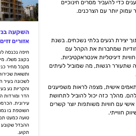
נים כדי להעביר מסרים חינוכיים
 עמוק יותר עם הצרכנים.
תוך יצירת רגעים בלתי נשכחים. בשנת
אזורים זזים
ייחודיות שמחברות את הקהל עם
חוויות דיגיטליות אינטראקטיביות.
בקצב משלו. מי
רה שתעורר רגשות, מה שמוביל לעיתים
מקבל מחיר כני
ותשואת שכירות
לשכונה בעיר הז
תאמים אישית, מצפה לראות משפיענים
והקריות נע בע
להם. מהלך כזה יכול להוביל לתחושת
הדר ומורדות ה
עירונית. הכרמל
אישי עם חוויות משותפות יוצר קשרים
השוטפת בו נמוכ
וק חווייתי.
טועה כמעט תמי
ההבדל שקובע א
תקוע.