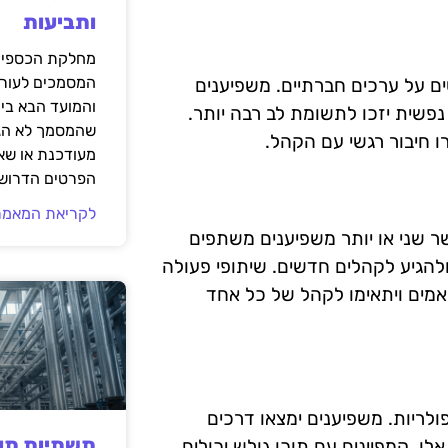
ותביעות
מחלקת הכספים
המסמכים לעורך
ם על ערכים חברתיים. משפיענים
והמועד הבא בי
נפשית יזכו לתשומת לב רבה יותר.
שהמסמך לא הגי
ו חיבור רגשי עם הקהל.
מעודכנת או שאי
הפרטים הדרושי
לקריאת המאמר
שר שני או יותר משפיענים משתפים
להגיע לקהלים חדשים. שיתופי פעולה
ואמים ויתאימו לקהל של כל אחד
פולריות. משפיענים ימצאו דרכים
תשתיות תעש
. קמפיינים עם תוכן גולש יכולים