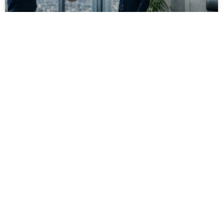
מסירה משפטית לעסקים: איך מונעים
עיכובים בהליכי גבייה ותביעות
מחלקת הכספים כבר העבירה את כל המסמכים לעורך
הדין, כתב התביעה הוכן והמועד הבא ביומן מתקרב. אלא
שאז מתברר שהמסמך לא הגיע לנמען, הכתובת אינה
מעודכנת או שאישור המסירה אינו כולל את הפרטים
הדרושים.
לקריאת המאמר »