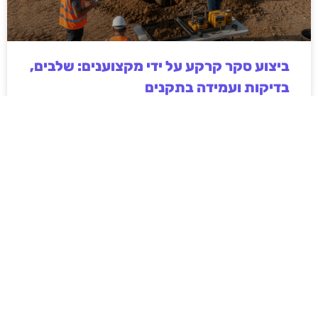
ביצוע סקר קרקע על ידי מקצוענים: שלבים,
בדיקות ועמידה בתקנים
ביצוע סקר קרקע על ידי מקצוענים הוא שלב חיוני בכל
פרויקט בנייה, תשתיות או פיתוח חקלאי. המאמר מפרט
את השלבים המרכזיים בסקר, סוגי הבדיקות המקובלות,
חשיבות עמידה בתקנים ישראליים והשלכות של תכנון ללא
נתוני קרקע אמינים. בנוסף מוסבר כיצד בחירה בגורם
מקצועי מנוסה תורמת לצמצום סיכונים הנדסיים,
סביבתיים וכלכליים, וליצירת תשתית יציבה ובטוחה לטווח
ארוך.
לקריאת המאמר »