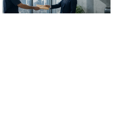
מסירה משפטית לעסקים: איך מונעים
עיכובים בהליכי גבייה ותביעות
מחלקת הכספים כבר העבירה את כל המסמכים לעורך
הדין, כתב התביעה הוכן והמועד הבא ביומן מתקרב. אלא
שאז מתברר שהמסמך לא הגיע לנמען, הכתובת אינה
מעודכנת או שאישור המסירה אינו כולל את הפרטים
הדרושים.
לקריאת המאמר »