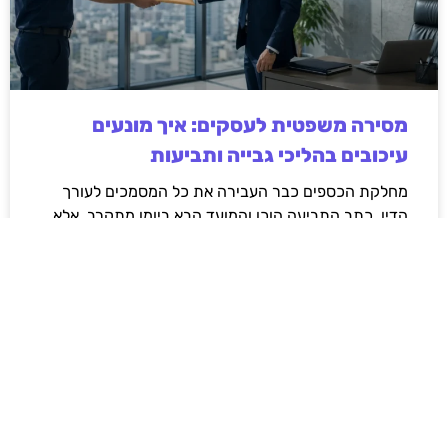
מסירה משפטית לעסקים: איך מונעים
עיכובים בהליכי גבייה ותביעות
מחלקת הכספים כבר העבירה את כל המסמכים לעורך
הדין, כתב התביעה הוכן והמועד הבא ביומן מתקרב. אלא
שאז מתברר שהמסמך לא הגיע לנמען, הכתובת אינה
מעודכנת או שאישור המסירה אינו כולל את הפרטים
הדרושים.
לקריאת המאמר »