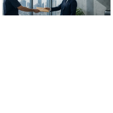
מסירה משפטית לעסקים: איך מונעים
עיכובים בהליכי גבייה ותביעות
מחלקת הכספים כבר העבירה את כל המסמכים לעורך
הדין, כתב התביעה הוכן והמועד הבא ביומן מתקרב. אלא
שאז מתברר שהמסמך לא הגיע לנמען, הכתובת אינה
מעודכנת או שאישור המסירה אינו כולל את הפרטים
הדרושים.
לקריאת המאמר »