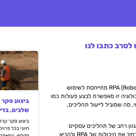
לסרב כתבו לנו
אוטומציה חשבונאית באמצעות RPA (Robotic Process Automation) מתייחסת לשימוש
ולוגיה זו מאפשרת לבצע פעולות כמו
ביצוע סקר 
, מה שמוביל לייעול תהליכים,
שלבים, בדי
ביצוע סקר קרקע
גוון רחב של תהליכים עסקיים
חיוני בכל פרויק
וחשבונאיים. באמצעות שילוב של טכנולוגיה חכמה, ניתן להרחיב את היכולות של RPA ולהביא
חקלאי. המאמר 