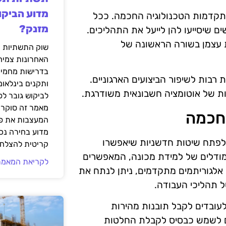
מדוע הביקו
תקדמות הטכנולוגיה החכמה. ככל
מזנק?
ם שיסייעו להן לייעל את התהליכים.
ת עצמן בשורה הראשונה של
שוק התשתיות ה
האחרונות צמיח
בדרישות מחמירו
רבות לשיפור הביצועים הארגוניים.
ותקנים בינלאומ
נות של אוטומציה חשבונאית משודרגת.
לביקוש גובר ל
מאמר זה סוקר 
 חכמה
המעצבות את פנ
מדוע בחירה נכ
כנולוגיה חכמה באוטומציה חשבונאית RPA, יש לפתח שיטות חדשניות שיאפשרו
קריטית להצלחת
מודלים של למידת מכונה, המאפשרים
לקריאת המאמר
 אלגוריתמים מתקדמים, ניתן לנתח את
ל תהליכי העבודה.
לעובדים לקבל תובנות מהירות
גמה, כלי BI (Business Intelligence) יכולים לשמש כבסיס לקבלת החלטות