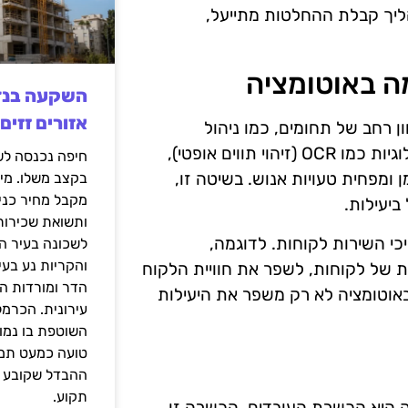
הליך קבלת ההחלטות מתייעל,
ה באוטומציה
אזורים זזים
ן רחב של תחומים, כמו ניהול
חשבוניות, תשלומים ודיווחים כספיים. לדוגמה, בעזרת טכנולוגיות כמו OCR (זיהוי תווים אופטי),
ן ומפחית טעויות אנוש. בשיטה זו,
בקצב משלו. מי
מקבל מחיר כני
ותשואת שכירות
י השירות לקוחות. לדוגמה,
לשכונה בעיר הז
והקריות נע בע
 של לקוחות, לשפר את חוויית הלקוח
הדר ומורדות ה
באוטומציה לא רק משפר את היעילות
עירונית. הכרמל
השוטפת בו נמוכ
טועה כמעט תמי
ההבדל שקובע א
תקוע.
ה היא הכשרת העובדים. הכשרה זו