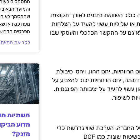
המסמכים לעורך
והמועד הבא בי
ה כולל השוואת נתונים לאורך תקופות
שהמסמך לא הגי
ות או שליליות עשוי להעיד על הצלחות
מעודכנת או שאי
הפרטים הדרושי
א גם על ההקשר הכלכלי והעסקי שבו
לקריאת המאמר
 הרווחיות, יחס ההון, ויחסי סיבולת
וגמה, יחס הרווחיות יכול להצביע על
 עשוי להעיד על יציבותה הפיננסית.
ות לשיפור.
תשתיות תעש
מדוע הביקו
של החברה. הערכת שווי נדרשת כדי
מזנק?
להבין את הערך האמיתי של החברה בשוק. זה כולל שימוש בשיטות שונות כמו DCF