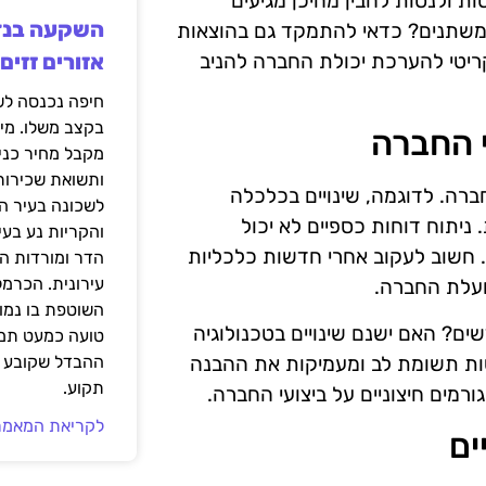
ת ולנסות להבין מהיכן מגיעים
 משתנים? כדאי להתמקד גם בהוצאות
 קריטי להערכת יכולת החברה להניב
אזורים זזים
בקצב משלו. מי
י החברה
מקבל מחיר כני
ותשואת שכירות
חברה. לדוגמה, שינויים בכלכלה
לשכונה בעיר הז
 ניתוח דוחות כספיים לא יכול
והקריות נע בע
 חשוב לעקוב אחרי חדשות כלכליות
הדר ומורדות ה
עירונית. הכרמל
ועלת החברה.
השוטפת בו נמוכ
ם? האם ישנם שינויים בטכנולוגיה
טועה כמעט תמי
שות תשומת לב ומעמיקות את ההבנה
ההבדל שקובע א
תקוע.
מים חיצוניים על ביצועי החברה.
לקריאת המאמר
ים