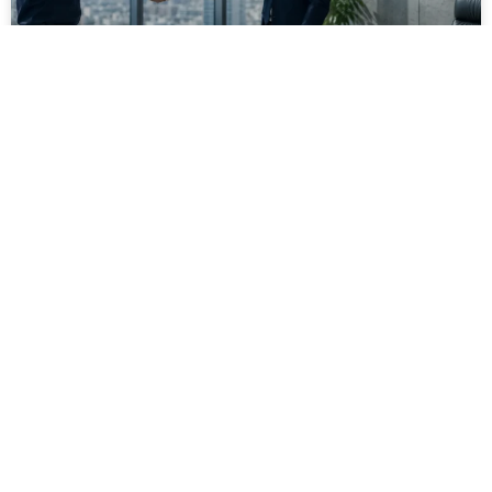
מסירה משפטית לעסקים: איך מונעים
עיכובים בהליכי גבייה ותביעות
מחלקת הכספים כבר העבירה את כל המסמכים לעורך
הדין, כתב התביעה הוכן והמועד הבא ביומן מתקרב. אלא
שאז מתברר שהמסמך לא הגיע לנמען, הכתובת אינה
מעודכנת או שאישור המסירה אינו כולל את הפרטים
הדרושים.
לקריאת המאמר »