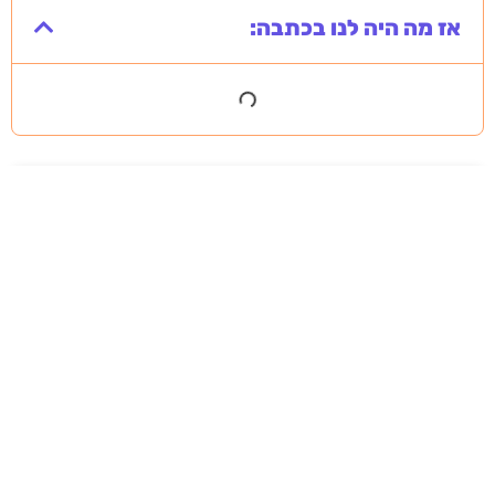
אז מה היה לנו בכתבה:
מסירה משפטית לעסקים: איך מונעים
עיכובים בהליכי גבייה ותביעות