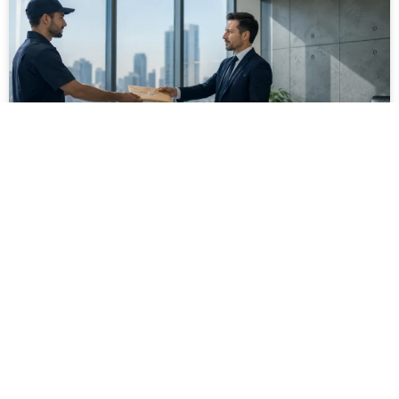
מסירה משפטית לעסקים: איך מונעים
עיכובים בהליכי גבייה ותביעות
מחלקת הכספים כבר העבירה את כל המסמכים לעורך
הדין, כתב התביעה הוכן והמועד הבא ביומן מתקרב. אלא
שאז מתברר שהמסמך לא הגיע לנמען, הכתובת אינה
מעודכנת או שאישור המסירה אינו כולל את הפרטים
הדרושים.
לקריאת המאמר »