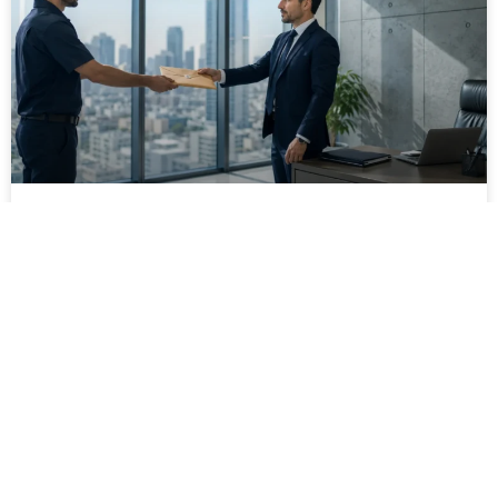
מסירה משפטית לעסקים: איך מונעים
עיכובים בהליכי גבייה ותביעות
מחלקת הכספים כבר העבירה את כל המסמכים לעורך
הדין, כתב התביעה הוכן והמועד הבא ביומן מתקרב. אלא
שאז מתברר שהמסמך לא הגיע לנמען, הכתובת אינה
מעודכנת או שאישור המסירה אינו כולל את הפרטים
הדרושים.
לקריאת המאמר »