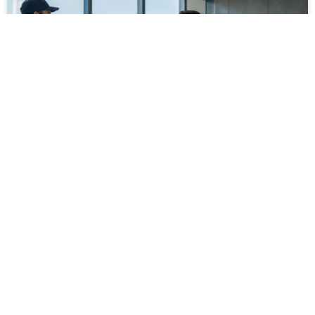
מסירה משפטית לעסקים: איך מונעים
עיכובים בהליכי גבייה ותביעות
מחלקת הכספים כבר העבירה את כל המסמכים לעורך
הדין, כתב התביעה הוכן והמועד הבא ביומן מתקרב. אלא
שאז מתברר שהמסמך לא הגיע לנמען, הכתובת אינה
מעודכנת או שאישור המסירה אינו כולל את הפרטים
הדרושים.
לקריאת המאמר »