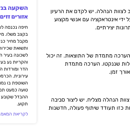
 לצוות הנהלה. יש לקדם את הרעיון
אזורים זזים
 ידי אינטראקציה עם אנשי מקצוע
ונות יצירתיים.
בקצב משלו. מי
מקבל מחיר כני
ותשואת שכירות
והערכה מתמדת של התוצאות. זה יכול
לשכונה בעיר הז
והקריות נע בע
ולות שננקטו. הערכה מתמדת
הדר ומורדות ה
רך זמן.
עירונית. הכרמל
השוטפת בו נמוכ
טועה כמעט תמי
ההבדל שקובע א
צוות הנהלה מצליח. יש ליצור סביבה
תקוע.
ות כזו תעודד שיתוף פעולה, חדשנות
לקריאת המאמר