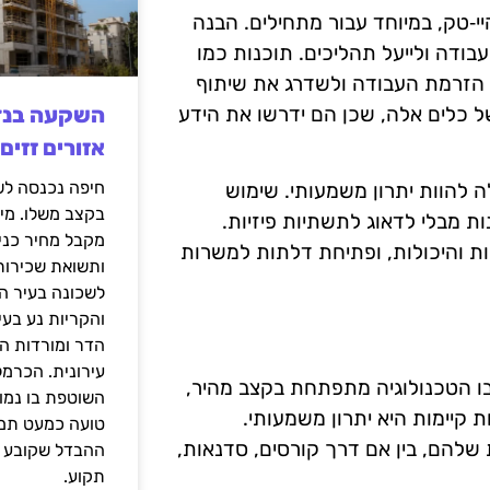
‑טק, במיוחד עבור מתחילים. הבנה
בודה ולייעל תהליכים. תוכנות כמו
 לשפר את הזרמת העבודה ולשדרג את שיתוף
של כלים אלה, שכן הם ידרשו את הידע
אזורים זזים
רות עם פלטפורמות ענן כמו AWS או Azure יכולה להוות יתרון משמעותי. שימוש
בקצב משלו. מי
 מבלי לדאוג לתשתיות פיזיות.
מקבל מחיר כני
ת והיכולות, ופתיחת דלתות למשרות
ותשואת שכירות
לשכונה בעיר הז
והקריות נע בע
הדר ומורדות ה
עירונית. הכרמל
שבו הטכנולוגיה מתפתחת בקצב מהיר,
השוטפת בו נמוכ
 קיימות היא יתרון משמעותי.
טועה כמעט תמי
להם, בין אם דרך קורסים, סדנאות,
ההבדל שקובע א
תקוע.