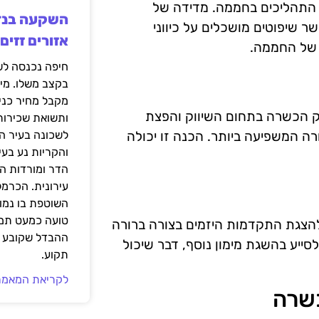
 התהליכים בחממה. מדידה של
ר שיפוטים מושכלים על כיווני
אזורים זזים
 של החממה.
בקצב משלו. מי
מקבל מחיר כני
פק הכשרה בתחום השיווק והפצת
ותשואת שכירות
רה המשפיעה ביותר. הכנה זו יכולה
לשכונה בעיר הז
והקריות נע בע
הדר ומורדות ה
עירונית. הכרמל
השוטפת בו נמוכ
טועה כמעט תמי
להצגת התקדמות היזמים בצורה ברורה
ההבדל שקובע א
ייע בהשגת מימון נוסף, דבר שיכול
תקוע.
לקריאת המאמר
כשרה