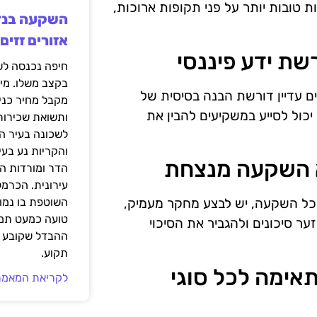
טובות יותר על פני תקופות ארוכות,
אזורים זזים
בקצב משלו. מי
 עדיין דורשת הבנה בסיסית של
מקבל מחיר כני
 יכול לסייע במשקיעים להבין את
ותשואת שכירות
לשכונה בעיר הז
והקריות נע בע
הדר ומורדות ה
עירונית. הכרמל
כל השקעה, יש לבצע מחקר מעמיק,
השוטפת בו נמוכ
טועה כמעט תמי
ר סיכונים ולהגביר את הסיכוי
ההבדל שקובע א
תקוע.
 מתאימה לכל סוגי
לקריאת המאמר