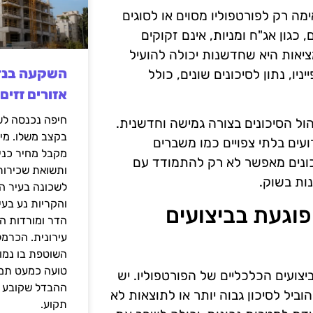
ה רק לפורטפוליו מסוים או לסוגים
כגון אג"ח ומניות, אינם זקוקים
ציאות היא שחדשנות יכולה להועיל
ניו, נתון לסיכונים שונים, כולל
אזורים זזים
ול הסיכונים בצורה גמישה וחדשנית.
בקצב משלו. מי
עים בלתי צפויים כמו משברים
מקבל מחיר כני
סיכונים מאפשר לא רק להתמודד עם
ותשואת שכירות
ות בשוק.
לשכונה בעיר הז
והקריות נע בע
נים פוגעת בביצועים
הדר ומורדות ה
עירונית. הכרמל
השוטפת בו נמוכ
טועה כמעט תמי
יצועים הכלכליים של הפורטפוליו. יש
ההבדל שקובע א
ביל לסיכון גבוה יותר או לתוצאות לא
תקוע.