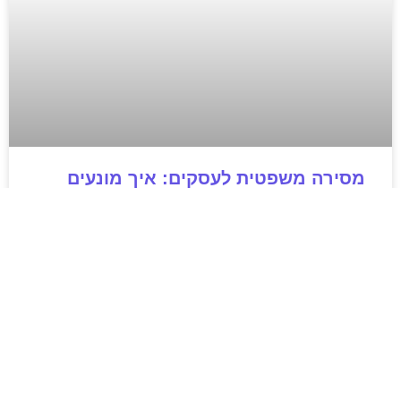
מסירה משפטית לעסקים: איך מונעים
עיכובים בהליכי גבייה ותביעות
מחלקת הכספים כבר העבירה את כל המסמכים לעורך
הדין, כתב התביעה הוכן והמועד הבא ביומן מתקרב. אלא
שאז מתברר שהמסמך לא הגיע לנמען, הכתובת אינה
מעודכנת או שאישור המסירה אינו כולל את הפרטים
הדרושים.
לקריאת המאמר »